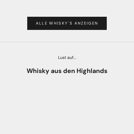
ANGEBOT
CHF 739.00
ANGEB
CHF 8
ALLE WHISKY'S ANZEIGEN
Lust auf...
Whisky aus den Highlands
AUSVERKAUFT
AUSVERKAUFT