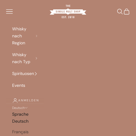
Zum Inhalt springen
Singlemalt Shop
Menü
Suchen
Waren
Whisky
nach
Region
Whisky
nach Typ
Spirituosen
Events
ANMELDEN
Deutsch
Sprache
Deutsch
Français