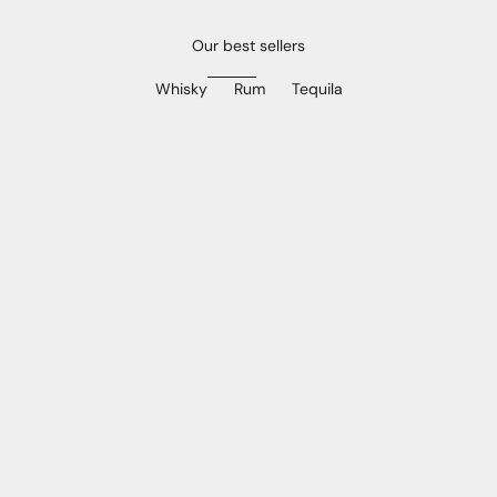
Our best sellers
Whisky
Rum
Tequila
In den Warenkorb
In den Warenkorb
ARRAN 30 Y. O.
BRUICHLADDIC