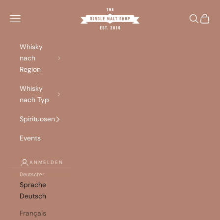
Zum Inhalt springen
Singlemalt Shop
Menü
Suchen
Waren
Whisky
nach
Region
Whisky
nach Typ
Spirituosen
Events
ANMELDEN
Deutsch
Sprache
Deutsch
Français