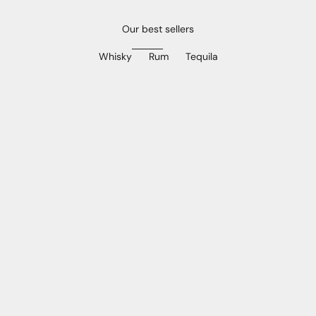
Our best sellers
Whisky
Rum
Tequila
In den Warenkorb
In den Warenkorb
ARRAN 30 Y. O.
BRUICHLADDIC