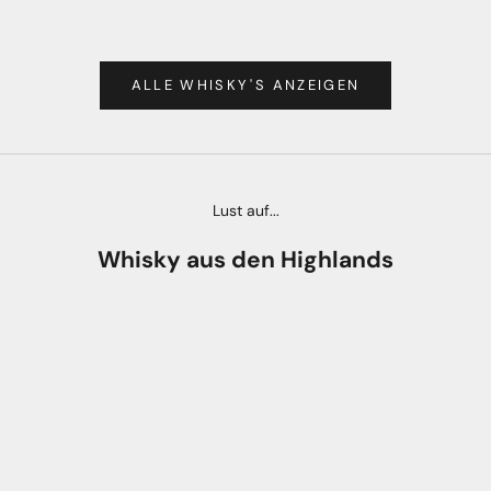
ANGEBOT
CHF 739.00
ANGEB
CHF 8
ALLE WHISKY'S ANZEIGEN
Lust auf...
Whisky aus den Highlands
AUSVERKAUFT
AUSVERKAUFT