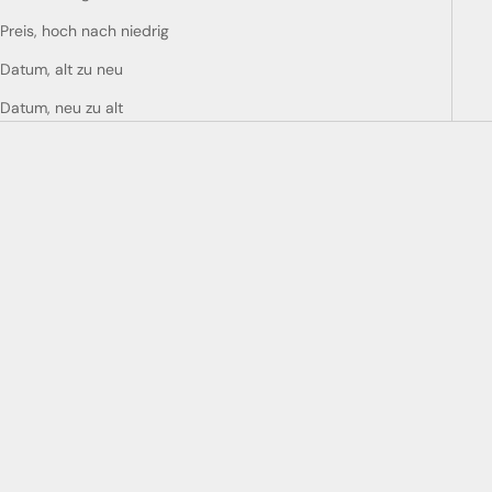
Preis, hoch nach niedrig
Datum, alt zu neu
Datum, neu zu alt
In den Warenkorb
In den Warenkorb
ARRAN 30 Y. O.
BRUICHLADDICH OLD SKOOL
ANGEBOT
CHF 739.00
ANGEBOT
CHF 85.00