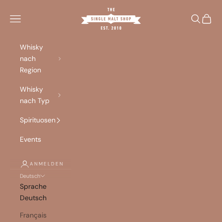
Zum Inhalt springen
Singlemalt Shop
Menü
Suchen
Waren
Whisky
nach
Region
Whisky
nach Typ
Spirituosen
Events
ANMELDEN
Deutsch
Sprache
Deutsch
Français