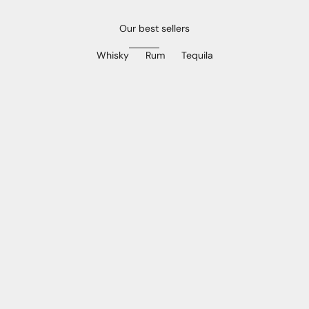
Our best sellers
Whisky
Rum
Tequila
In den Warenkorb
In den Warenkorb
ARRAN 30 Y. O.
BRUICHLADDIC