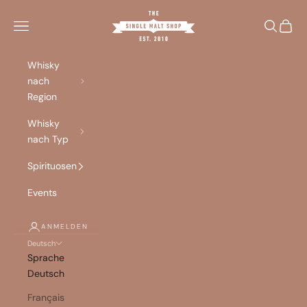
Zum Inhalt springen
Singlemalt Shop
Menü
Suchen
Waren
Whisky
nach
Region
Whisky
nach Typ
Spirituosen
Events
ANMELDEN
Deutsch
Sprache
Deutsch
Français