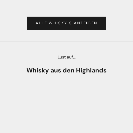
ANGEBOT
CHF 739.00
ANGEB
CHF 8
ALLE WHISKY'S ANZEIGEN
Lust auf...
Whisky aus den Highlands
AUSVERKAUFT
AUSVERKAUFT